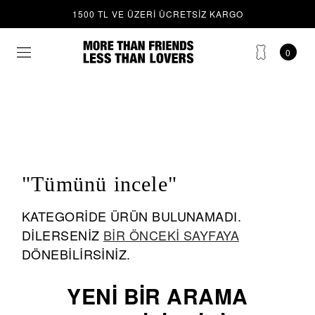
E
1500 TL VE ÜZERI ÜCRETSIZ KARGO
0
"Tümünü incele"
KATEGORIDE ÜRÜN BULUNAMADI.
DILERSENIZ
BIR ÖNCEKI SAYFAYA
DÖNEBILIRSINIZ.
YENI BIR ARAMA