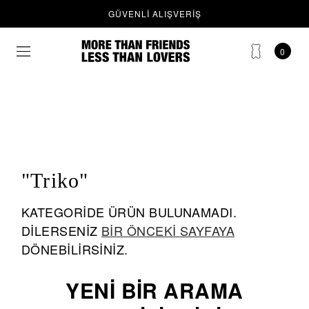
KARGO
GÜVENLI ALIŞVERIŞ
0
"Triko"
KATEGORIDE ÜRÜN BULUNAMADI.
DILERSENIZ
BIR ÖNCEKI SAYFAYA
DÖNEBILIRSINIZ.
YENI BIR ARAMA