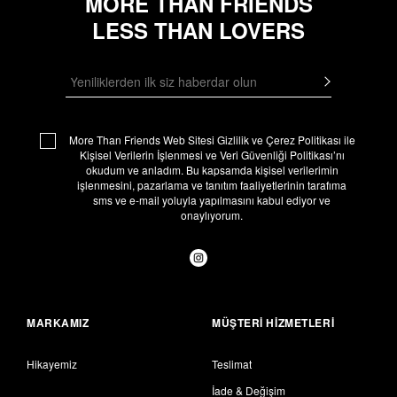
MORE THAN FRIENDS
LESS THAN LOVERS
E-Posta Adresi
More Than Friends
Web Sitesi Gizlilik ve Çerez Politikası
ile
Kişisel Verilerin İşlenmesi ve Veri Güvenliği Politikası
’nı
okudum ve anladım. Bu kapsamda kişisel verilerimin
işlenmesini, pazarlama ve tanıtım faaliyetlerinin tarafıma
sms ve e-mail yoluyla yapılmasını kabul ediyor ve
onaylıyorum.
MARKAMIZ
MÜŞTERI HIZMETLERI
Hikayemiz
Teslimat
İade & Değişim