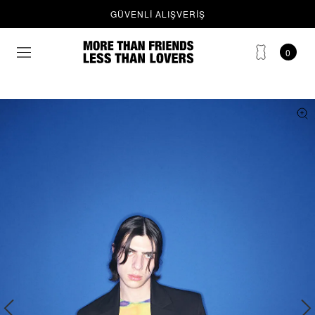
KARGO
GÜVENLI ALIŞVERIŞ
0